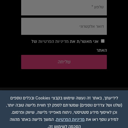
אני מאשר/ת את
מדיניות הפרטיות
של
האתר
*
© 2026 אייס דרים. כל
לידיעתך, באתר זה נעשה שימוש בקבצי Cookies ובכלים נוספים
הזכויות שמורות לאייס
(שלנו ושל צדדים נוספים) שמטרתם לספק לך חווית גלישה טובה יותר,
דרים תעשיות בע"מ
וכן לאיסוף מידע סטטיסטי, ניתוח מאפייני גלישה, שיווק ופרסום.
למידע נוסף ראו את
מדיניות הפרטיות
. המשך גלישה באתר מהווה
בניית אתרים ושיווק באינטרנט
הסכמה לשימוש זה.